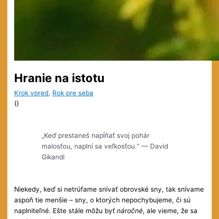
Hranie na istotu
Krok vpred
,
Rok pre seba
(
)
„Keď prestaneš napĺňať svoj pohár
malosťou, naplní sa veľkosťou.“ — David
Gikandi
Niekedy, keď si netrúfame snívať obrovské sny, tak snívame
aspoň tie menšie – sny, o ktorých nepochybujeme, či sú
naplniteľné. Ešte stále môžu byť
náročné
, ale vieme, že sa