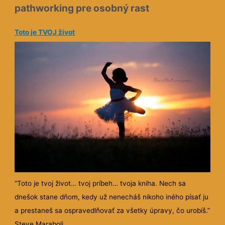
pathworking pre osobný rast
Toto je TVOJ život
“Toto je tvoj život… tvoj príbeh… tvoja kniha. Nech sa
dnešok stane dňom, kedy už nenecháš nikoho iného písať ju
a prestaneš sa ospravedlňovať za všetky úpravy, čo urobíš.”
Steve Maraboli