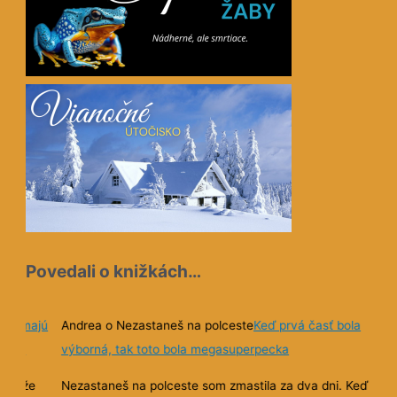
Povedali o knižkách…
nihy majú
Andrea o Nezastaneš na polceste
Keď prvá časť bola
teľov
výborná, tak toto bola megasuperpecka
ná, že
Nezastaneš na polceste som zmastila za dva dni. Keď prv