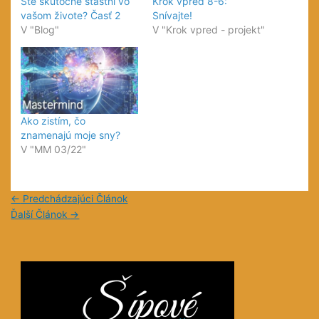
Ste skutočne šťastní vo
Krok vpred 8-6:
vašom živote? Časť 2
Snívajte!
V "Blog"
V "Krok vpred - projekt"
Ako zistím, čo
znamenajú moje sny?
V "MM 03/22"
←
Predchádzajúci Článok
Ďalší Článok
→