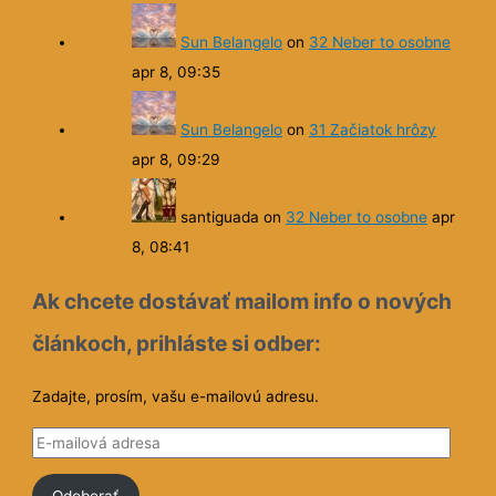
Sun Belangelo
on
32 Neber to osobne
apr 8, 09:35
Sun Belangelo
on
31 Začiatok hrôzy
apr 8, 09:29
santiguada
on
32 Neber to osobne
apr
8, 08:41
Ak chcete dostávať mailom info o nových
článkoch, prihláste si odber:
Zadajte, prosím, vašu e-mailovú adresu.
E
-
Odoberať