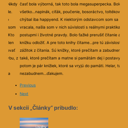
tku. Nikdy
časť bola výborná, tak toto bola megasuperpecka. Bolo ta
rípade.
všetko…napinák, ciťák, poučenie, bosoráctvo, toltékovia…
e ako
chýbal iba happyend. K niektorým odstavcom som sa
, iba som
vracala, našla som v nich súvislosti s reálnymi praktikami 
zal. Kto
postupmi i životné pravdy. Bolo ťažké prerušiť čítanie a
ý sa len
knižku odložiť. A pre toto knihy čítame…pre tú závislosť a
istupovať
zážitok z čítania. Sú knižky, ktoré prečítam a zabudnem. S
dstavbu, z
také, ktoré prečítam a matne si pamätám dej i postavy. A
potom je pár knižiek, ktoré sa vryjú do pamäti. Helar, túto
z seba
nezabudnem…ďakujem.
ostavia.
Previous
nova
Next
 prvkami,
m
V sekcii „Články“ pribudlo:
h rukách, u
šli čo
vydavateľa