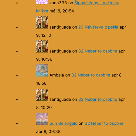
zuna333
on
Šípové žaby – video ku
knižke
máj 8, 20:54
santiguada
on
26 Návšteva z pekla
apr
9, 12:10
santiguada
on
32 Neber to osobne
apr
9, 10:36
Ambala
on
32 Neber to osobne
apr 8,
18:58
santiguada
on
32 Neber to osobne
apr
8, 10:20
Sun Belangelo
on
32 Neber to osobne
apr 8, 09:38