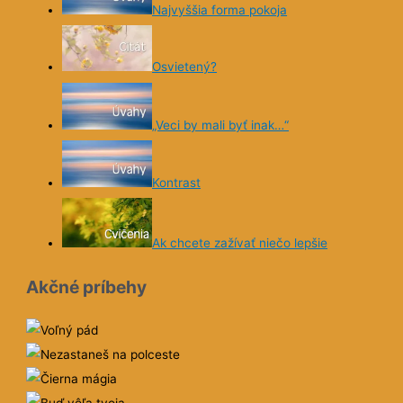
Najvyššia forma pokoja
hytala ako
Osvietený?
„Veci by mali byť inak…“
Kontrast
Ak chcete zažívať niečo lepšie
Akčné príbehy