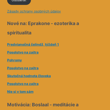
m
a
Zásady ochrany osobných údajov
i
l
Nové na: Eprakone - ezoterika a
o
spiritualita
v
á
Predvianočná čelindž, týždeň 1
a
Posolstvo na zajtra
d
Pohromy
r
e
Posolstvo na zajtra
s
Skutočná hodnota človeka
a
Posolstvo na zajtra
Nie si v tom sám
Motivácia: Boslaal - meditácie a