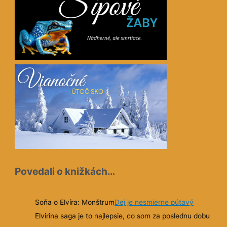
Povedali o knižkách…
dnej
Soňa o Elvíra: Monštrum
Dej je nesmierne pútavý
Elvirina saga je to najlepsie, co som za poslednu dobu