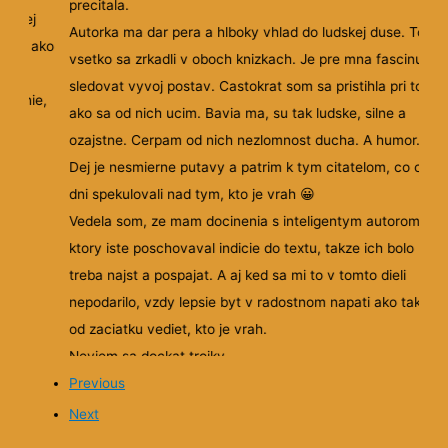
precitala.
lednej
Autorka ma dar pera a hlboky vhlad do ludskej duse. To
učí ” ako
vsetko sa zrkadli v oboch knizkach. Je pre mna fascinujuc
tných
sledovat vyvoj postav. Castokrat som sa pristihla pri tom,
slenie,
ako sa od nich ucim. Bavia ma, su tak ludske, silne a
ozajstne. Cerpam od nich nezlomnost ducha. A humor.
Dej je nesmierne putavy a patrim k tym citatelom, co cele
dni spekulovali nad tym, kto je vrah 😀
Vedela som, ze mam docinenia s inteligentym autorom,
ktory iste poschovaval indicie do textu, takze ich bolo uz l
treba najst a pospajat. A aj ked sa mi to v tomto dieli
nepodarilo, vzdy lepsie byt v radostnom napati ako takmer
od zaciatku vediet, kto je vrah.
Neviem sa dockat trojky.
Previous
Next