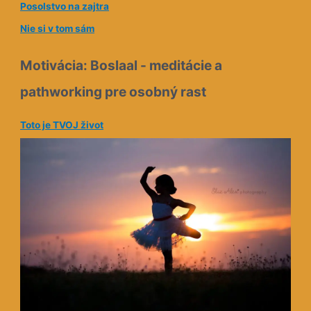
Posolstvo na zajtra
Nie si v tom sám
Motivácia: Boslaal - meditácie a
pathworking pre osobný rast
Toto je TVOJ život