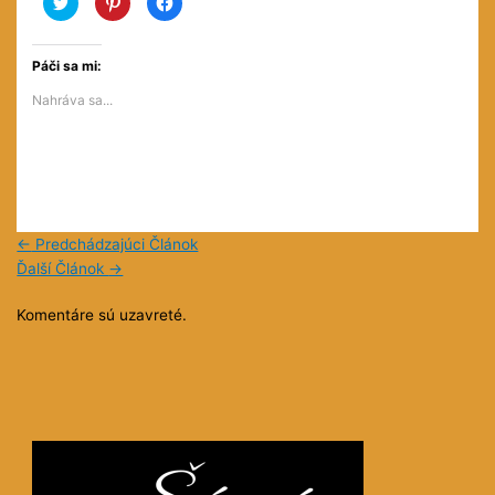
pre
pre
pre
zdieľanie
zdieľanie
zdieľanie
na
na
na
službe
službe
Facebooku(Otvorí
Twitter(Otvorí
Pinterest(Otvorí
sa
Páči sa mi:
sa
sa
v
v
v
novom
Nahráva sa...
novom
novom
okne)
okne)
okne)
←
Predchádzajúci Článok
Ďalší Článok
→
Komentáre sú uzavreté.