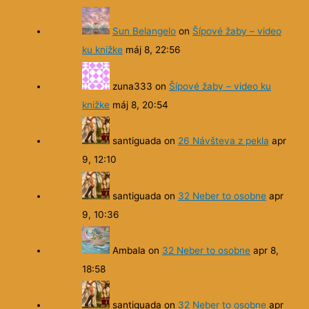
Sun Belangelo
on
Šípové žaby – video
ku knižke
máj 8, 22:56
zuna333
on
Šípové žaby – video ku
knižke
máj 8, 20:54
santiguada
on
26 Návšteva z pekla
apr
9, 12:10
santiguada
on
32 Neber to osobne
apr
9, 10:36
Ambala
on
32 Neber to osobne
apr 8,
18:58
santiguada
on
32 Neber to osobne
apr