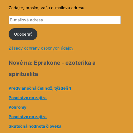
Zadajte, prosím, vašu e-mailovú adresu.
E
-
Odoberať
m
a
Zásady ochrany osobných údajov
i
l
Nové na: Eprakone - ezoterika a
o
spiritualita
v
á
Predvianočná čelindž, týždeň 1
a
Posolstvo na zajtra
d
Pohromy
r
e
Posolstvo na zajtra
s
Skutočná hodnota človeka
a