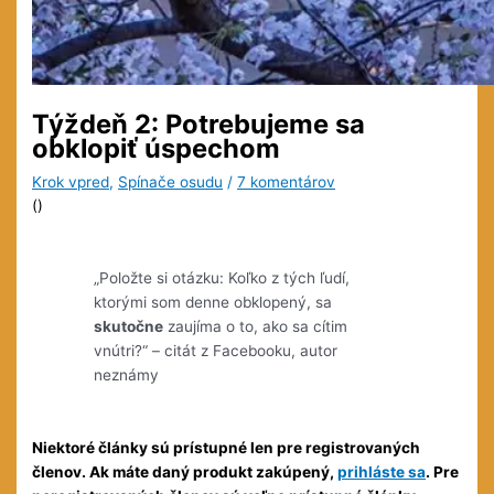
Týždeň 2: Potrebujeme sa
obklopiť úspechom
Krok vpred
,
Spínače osudu
/
7 komentárov
(
)
„Položte si otázku: Koľko z tých ľudí,
ktorými som denne obklopený, sa
skutočne
zaujíma o to, ako sa cítim
vnútri?“ – citát z Facebooku, autor
neznámy
Niektoré články sú prístupné len pre registrovaných
členov. Ak máte daný produkt zakúpený,
prihláste sa
. Pre