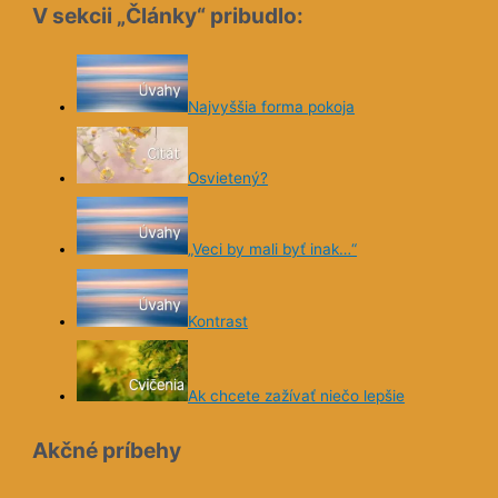
V sekcii „Články“ pribudlo:
Najvyššia forma pokoja
Osvietený?
„Veci by mali byť inak…“
Kontrast
Ak chcete zažívať niečo lepšie
Akčné príbehy