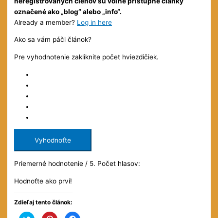
neregistrovaných členov sú voľne prístupné články
označené ako „blog“ alebo „info“.
Already a member?
Log in here
Ako sa vám páči článok?
Pre vyhodnotenie zakliknite počet hviezdičiek.
Vyhodnoťte
Priemerné hodnotenie
/ 5. Počet hlasov:
Hodnoťte ako prví!
Zdieľaj tento článok:
Kliknite
Kliknite
Kliknite