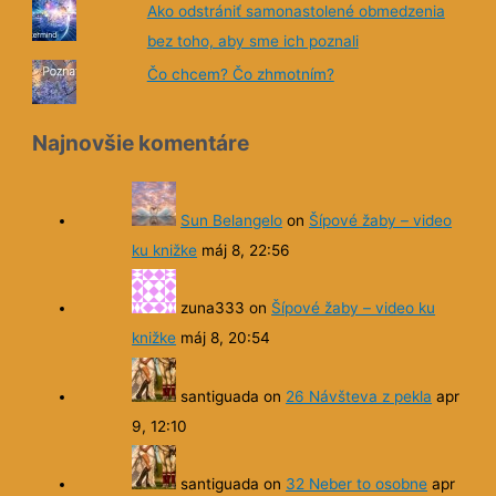
Samoriadená vzdelávacia skupina Buď
výnimočný
Ako odstrániť samonastolené obmedzenia
bez toho, aby sme ich poznali
Čo chcem? Čo zhmotním?
Najnovšie komentáre
Sun Belangelo
on
Šípové žaby – video
ku knižke
máj 8, 22:56
zuna333
on
Šípové žaby – video ku
knižke
máj 8, 20:54
santiguada
on
26 Návšteva z pekla
apr