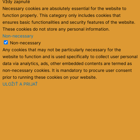
vnímanie
vibračné vyladenie
vnútorná mapa
preladenie
vnútorný monológ
reality
vnútorné programovanie
zhmotňovanie
vzťahy
vyvažovanie vibrácie
vďačnosť
zmena fokusu
zvyšovanie
zmena
zmysel života
vibrácie
šípové žaby info
šťastie
Copyright © 2026 Sun
Belangelo
| Powered by
Astra WordPress
Theme
Táto stránka používa cookies. Pohybom po nej s tým súhlasíte, ale
ak si to neželáte, môžete to zrušiť, ale potom nevyužijete funkcie
na stránke (napr. čítanie kníh).
Nastavenia cookies
OK
Privacy & Cookies Policy
Close
Privacy Overview