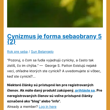
Cynizmus je forma sebaobrany
5
(2)
Rok pre seba
/
Sun Belangelo
“Pozoruj, o čom sa ľudia vyjadrujú cynicky, a často tak
zistíš, čo im chýba.“ — George S. Patton Existujú nejaké
veci, ohľadne ktorých ste cynickí? A uvedomujete si vôbec,
keď ste cynickí?...
Niektoré články sú prístupné len pre registrovaných
členov. Ak máte daný produkt zakúpený,
prihláste sa
. Pre
neregistrovaných členov sú voľne prístupné články
označené ako "blog" alebo "info".
Already a member?
Log in here