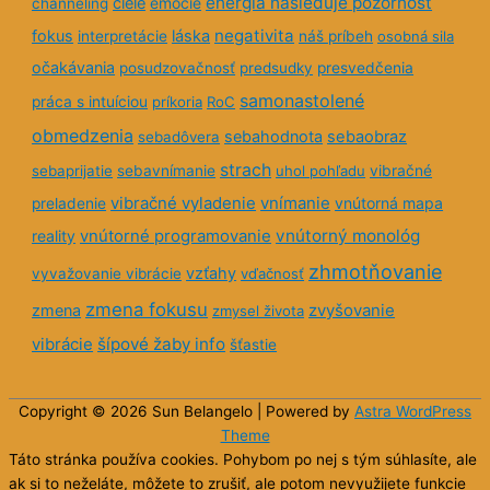
Posolstvo na zajtra
Nie si v tom sám
Motivácia: Boslaal - meditácie a
pathworking pre osobný rast
Toto je TVOJ život