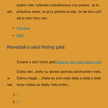
4
5
6
Previous
Next
Reakcie na Povesť vlka:
Soňa o Povesť vlka
Je to príťažlivá zmes
a
Zo zaciatku som bola troska mrzuta, vela opisov a
 ze to bolo
neoblubila som si este postavy. Teraz uz chapem, ze to bo
venie
ale potrebne na vykreslenie atmosfery a predstavenie
) sa
vsetkych postav. Velmi sa mi paci, ako (necakane) sa
at ich
postavy vyvijaju. Su inteligentne, chcem spoznavat ich
zmyslanie. Uz ma bavia, uz mam oblubencov.