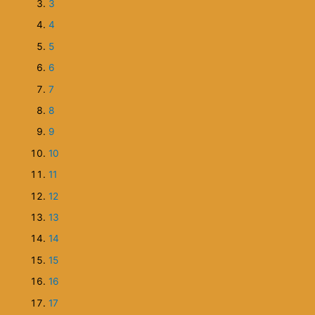
ntne. Aj
Dej sa uplne paradne rozbehol. Zvraty /.../ su brilantne. Aj
 podla
to, ze aj ked to nema byt historicky roman, je tam podla
klostiach,
mna vela vedomosti o existujucich legendach, zvyklostiach
brym.
nastrojoch tej doby - co cini pribeh realnym a dobrym.
 vidiet
Este som si vsimla, ze uz vtedy si mala schopnost vidiet
 'svet je
viacere aspekty jednej veci a podat ich dalej. Take 'svet je
y, cely
viacstranny', taka mnohovrstevnost ludskej povahy, cely
e to
pojem vole, rytierske charakterove crty postav. Je to
o pribeh,
pritazliva zmes, na prvy pohlad sa zda, ze ide iba o pribeh,
ale je tam toho viac.
Previous
Next
Povedali o sérii Voľný pád: