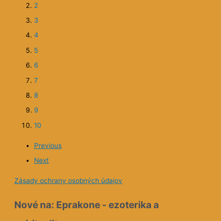
7
8
9
10
11
12
Previous
Next
Reakcie na Elvíra: Monštrum
 Smrť bosorky
Príbeh lieči
Lucie o Elvíra: Monštrum
Tenhle díl je akčn
....při prvním dílu se mi otevřelo téma dů
na mě kouká i z druhého - v čem si věřím