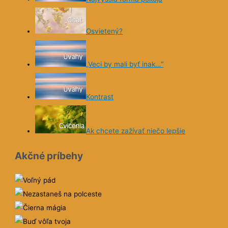
Najvyššia forma pokoja
Osvietený?
„Veci by mali byť inak…“
Kontrast
Ak chcete zažívať niečo lepšie
Akčné príbehy