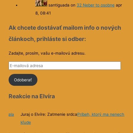
Sun Belangelo
on
31 Začiatok hrôzy
apr 8, 09:29
santiguada
on
32 Neber to osobne
apr
8, 08:41
Ak chcete dostávať mailom info o nových
článkoch, prihláste si odber:
Zadajte, prosím, vašu e-mailovú adresu.
E
-
Odoberať
m
a
Reakcie na Elvíra
i
l