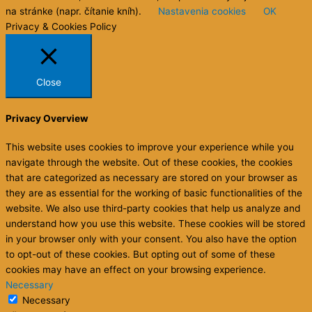
“Toto je tvoj život… tvoj príbeh… tvoja kniha. Nech sa
dnešok stane dňom, kedy už nenecháš nikoho iného písať ju
a prestaneš sa ospravedlňovať za všetky úpravy, čo urobíš.”
Steve Maraboli
Vyhľadávanie podľa hesiel
Ako si zhmotniť sen
ASZS 11/2023
audio
afirmácie
energia nasleduje pozornosť
ciele
emócie
channeling
negativita
fokus
láska
interpretácie
náš príbeh
osobná sila
očakávania
posudzovačnosť
predsudky
presvedčenia
samonastolené
práca s intuíciou
príkoria
RoC
obmedzenia
sebahodnota
sebaobraz
sebadôvera
strach
sebaprijatie
sebavnímanie
uhol pohľadu
vibračné