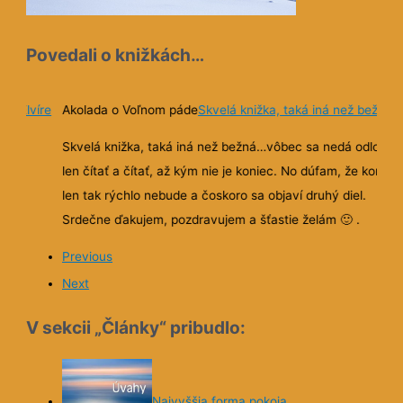
Povedali o knižkách…
 než bežná
Katka o Elvíre: Zatmenie srdca
Páči sa mi prepojenie krim
zápletky, opisov typického dedinského života s ezoteric
á odložiť,
vnímaním
, že koniec
diel.
Hela, ozývam sa s prvým dojmom z Elvíry... a musím uzn
m
🙂
.
že aj keď som iba na začiatku, dosť ma zaujala a nebyť
mojej momentálnej nevyspatosti, asi by som sa od nej an
neodtrhla. Páči sa mi prepojenie krimi zápletky, opisov
typického dedinského života s ezoterickým vnímaním.
Previous
Next
V sekcii „Články“ pribudlo: