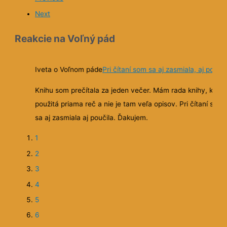
9
10
11
Previous
Next
Reakcie na Voľný pád
aj zasmiala, aj poučila
Diendae o Voľnom páde
Presne nadávkované n
humor
ám rada knihy, kde je
pisov. Pri čítaní som
presne nadavkovane napatie, humor, jednodu
mi vcera prisla, nez som odisla do prace, mala
zhltnutych 80 stranok
🙂
..klobuk dole a uz sa 
pokracovanie.
🙂
1