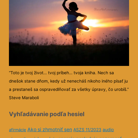
8
9
10
Previous
Next
Zásady ochrany osobných údajov
Nové na: Eprakone - ezoterika a
spiritualita
Predvianočná čelindž, týždeň 1
Posolstvo na zajtra
Pohromy
Posolstvo na zajtra
Skutočná hodnota človeka