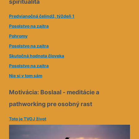
ltol za deň a pol.
Ve druhém díle Elvíry Monštrum se Zuza 
ta,pomáha odpúšťať,hojí
za svůj život i ve chvílích, kdy má pochyb
i sobě samé. Přesto se neuzavře a rozho
,že veci sa lepšia
svému ex. Taky mě bavilo začlenění Madd
a líbilo se mi, že ji tak Zuza dokázala vníma
akčnější a napínavější, ale opět má klidné
jsem ráda za připomenutí práce okolo rezo
posledních dvou kapitol, jsem i přes šťas
pocit, že něco není v pořádku, což ale v
1
souviset s hlavní hrdinkou ani s příběhe
2
se na pokračování, a přeji Heli a tvým př
3
nových čtenářů aby se dočkaly i tištěné 
4
5
6
7