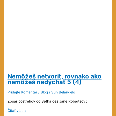
Nemôžeš netvoriť, rovnako ako
nemôžeš nedýchať
5 (4)
Pridajte Komentár
/
Blog
/
Sun Belangelo
Zopár postrehov od Setha cez Jane Robertsovú:
Nemôžeš
Čítať viac »
netvoriť,