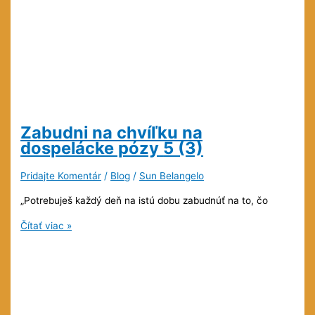
Zabudni na chvíľku na
dospelácke pózy
5 (3)
Pridajte Komentár
/
Blog
/
Sun Belangelo
„Potrebuješ každý deň na istú dobu zabudnúť na to, čo
Zabudni
Čítať viac »
na
chvíľku
na
dospelácke
pózy