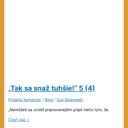
„Tak sa snaž tuhšie!“
5 (4)
Pridajte Komentár
/
Blog
/
Sun Belangelo
„Nemôžeš sa urobiť pripravenejším prijať niečo tým, že
„Tak
Čítať viac »
sa