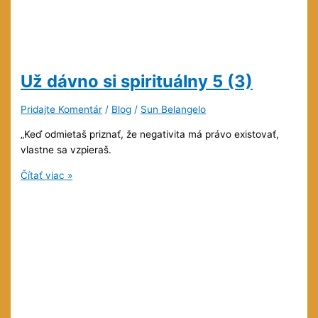
Už dávno si spirituálny
5 (3)
Pridajte Komentár
/
Blog
/
Sun Belangelo
„Keď odmietaš priznať, že negativita má právo existovať,
vlastne sa vzpieraš.
Už
Čítať viac »
dávno
si
spirituálny
5
(3)