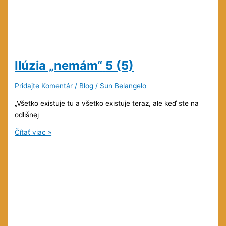
Ilúzia „nemám“
5 (5)
Pridajte Komentár
/
Blog
/
Sun Belangelo
„Všetko existuje tu a všetko existuje teraz, ale keď ste na
odlišnej
Ilúzia
Čítať viac »
„nemám“
5
(5)