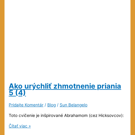
Ako urýchliť zhmotnenie priania
5 (4)
Pridajte Komentár
/
Blog
/
Sun Belangelo
Toto cvičenie je inšpirované Abrahamom (cez Hicksovcov):
Ako
Čítať viac »
urýchliť