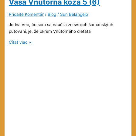
Vaša Vnútorná koza
5 (6)
Pridajte Komentár
/
Blog
/
Sun Belangelo
Jedna vec, čo som sa naučila zo svojich šamanských
putovaní, je, že okrem Vnútorného dieťaťa
Vaša
Čítať viac »
Vnútorná
koza
5
(6)