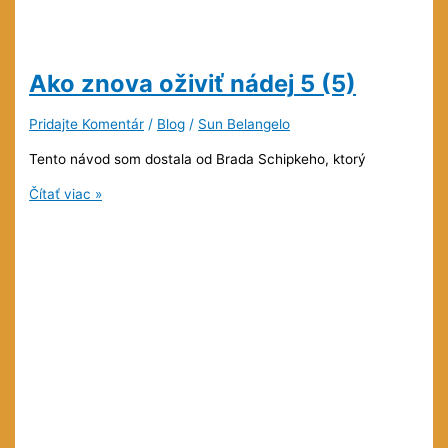
Ako znova oživiť nádej
5 (5)
Pridajte Komentár
/
Blog
/
Sun Belangelo
Tento návod som dostala od Brada Schipkeho, ktorý
Ako
Čítať viac »
znova
oživiť
nádej
5
(5)