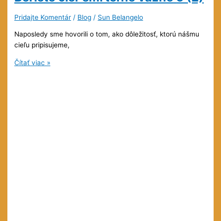
Pridajte Komentár
/
Blog
/
Sun Belangelo
Naposledy sme hovorili o tom, ako dôležitosť, ktorú nášmu
cieľu pripisujeme,
Prečo
Čítať viac »
sa
vám
nedarí
zhmotniť
3:
Beriete
cieľ
smrteľne
vážne
5
(2)