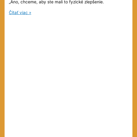
„Áno, chceme, aby ste mali to fyzické zlepšenie.
Stav
Čítať viac »
bezpodmienečnosti
5
(5)