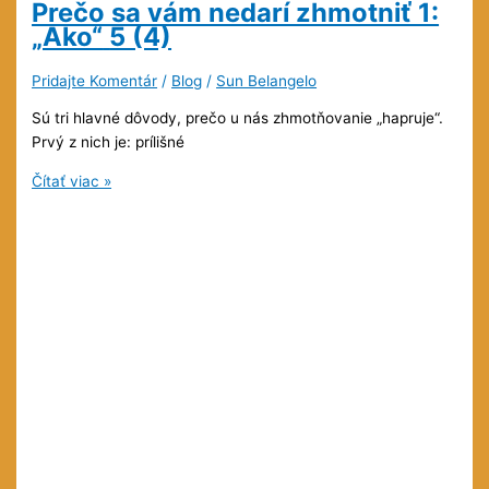
Prečo sa vám nedarí zhmotniť 1:
„Ako“
5 (4)
Pridajte Komentár
/
Blog
/
Sun Belangelo
Sú tri hlavné dôvody, prečo u nás zhmotňovanie „hapruje“.
Prvý z nich je: prílišné
Prečo
Čítať viac »
sa
vám
nedarí
zhmotniť
1:
„Ako“
5
(4)