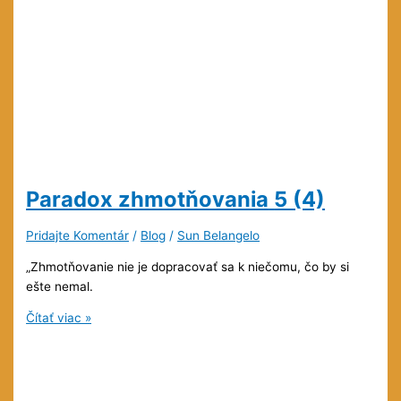
Paradox zhmotňovania
5 (4)
Pridajte Komentár
/
Blog
/
Sun Belangelo
„Zhmotňovanie nie je dopracovať sa k niečomu, čo by si
ešte nemal.
Paradox
Čítať viac »
zhmotňovania
5
(4)