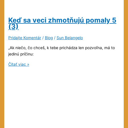
Keď sa veci zhmotňujú pomaly
5
(3)
Pridajte Komentár
/
Blog
/
Sun Belangelo
„Ak niečo, čo chceš, k tebe prichádza len pozvoľna, má to
jedinú príčinu:
Keď
Čítať viac »
sa
veci
zhmotňujú
pomaly
5
(3)