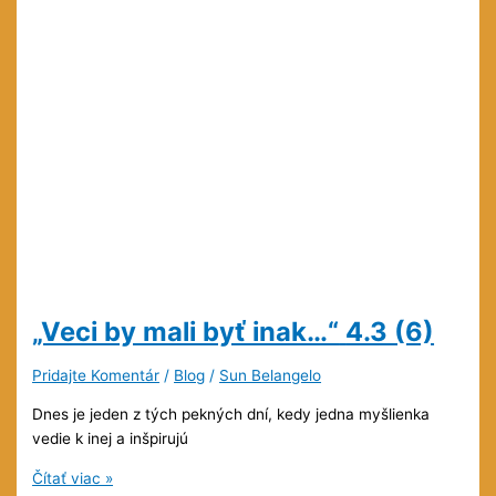
„Veci by mali byť inak…“
4.3 (6)
Pridajte Komentár
/
Blog
/
Sun Belangelo
Dnes je jeden z tých pekných dní, kedy jedna myšlienka
vedie k inej a inšpirujú
„Veci
Čítať viac »