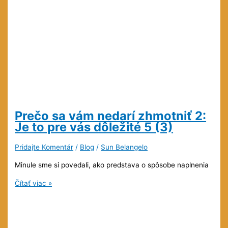
Prečo sa vám nedarí zhmotniť 2:
Je to pre vás dôležité
5 (3)
Pridajte Komentár
/
Blog
/
Sun Belangelo
Minule sme si povedali, ako predstava o spôsobe naplnenia
Prečo
Čítať viac »
sa
vám
nedarí
zhmotniť