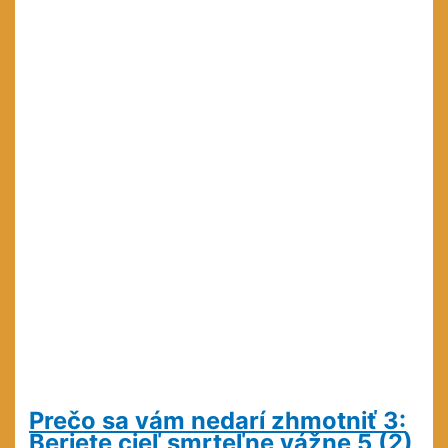
5
(3)
Prečo sa vám nedarí zhmotniť 3:
Beriete cieľ smrteľne vážne
5 (2)