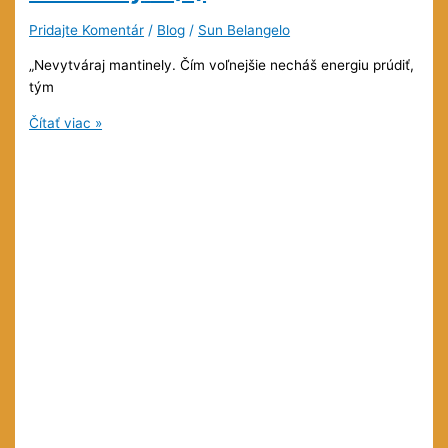
Pridajte Komentár
/
Blog
/
Sun Belangelo
„Nevytváraj mantinely. Čím voľnejšie necháš energiu prúdiť,
tým
Pri
Čítať viac »
zhmotňovaní
nevytváraj
mantinely
5
(2)