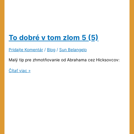
To dobré v tom zlom
5 (5)
Pridajte Komentár
/
Blog
/
Sun Belangelo
Malý tip pre zhmotňovanie od Abrahama cez Hicksovcov:
To
Čítať viac »
dobré
v
tom
zlom
5
(5)