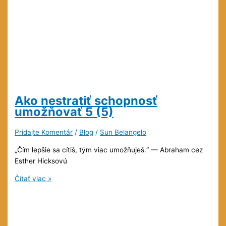
Ako nestratiť schopnosť
umožňovať
5 (5)
Pridajte Komentár
/
Blog
/
Sun Belangelo
„Čím lepšie sa cítiš, tým viac umožňuješ.“ — Abraham cez
Esther Hicksovú
Ako
Čítať viac »
nestratiť
schopnosť
umožňovať
5