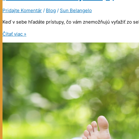
Pridajte Komentár
/
Blog
/
Sun Belangelo
Keď v sebe hľadáte prístupy, čo vám znemožňujú vyťažiť zo s
„Nie
Čítať viac »
som
dosť
dobrý…“
5
(5)