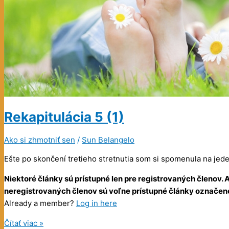
Rekapitulácia
5 (1)
Ako si zhmotniť sen
/
Sun Belangelo
Ešte po skončení tretieho stretnutia som si spomenula na jeden
Niektoré články sú prístupné len pre registrovaných členov
neregistrovaných členov sú voľne prístupné články označené 
Already a member?
Log in here
Rekapitulácia
Čítať viac »