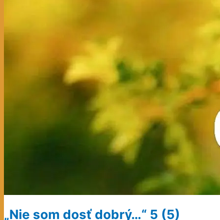
„Nie som dosť dobrý…“
5 (5)