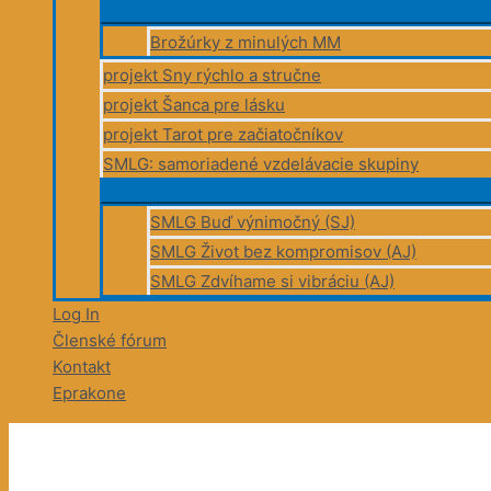
Brožúrky z minulých MM
projekt Sny rýchlo a stručne
projekt Šanca pre lásku
projekt Tarot pre začiatočníkov
SMLG: samoriadené vzdelávacie skupiny
SMLG Buď výnimočný (SJ)
SMLG Život bez kompromisov (AJ)
SMLG Zdvíhame si vibráciu (AJ)
Log In
Členské fórum
Kontakt
Eprakone