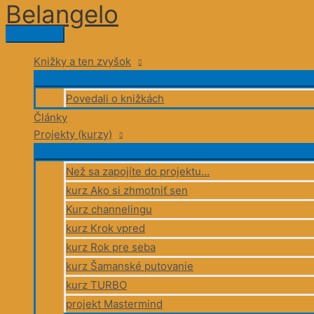
Belangelo
Preskočiť
na
Hlavné
obsah
Menu
Knižky a ten zvyšok
Povedali o knižkách
Články
Projekty (kurzy)
Než sa zapojíte do projektu…
kurz Ako si zhmotniť sen
Kurz channelingu
kurz Krok vpred
kurz Rok pre seba
kurz Šamanské putovanie
kurz TURBO
projekt Mastermind