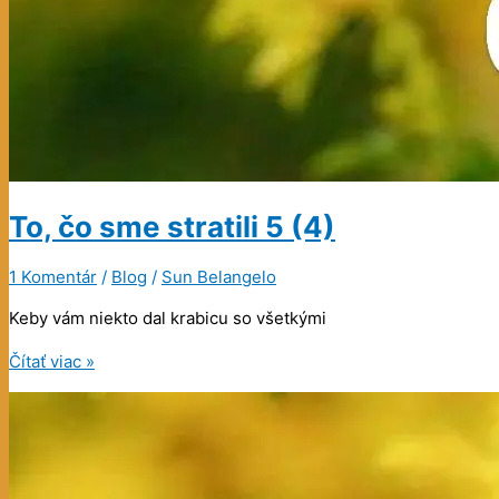
To, čo sme stratili
5 (4)
1 Komentár
/
Blog
/
Sun Belangelo
Keby vám niekto dal krabicu so všetkými
To,
Čítať viac »
čo
sme
stratili
5
(4)